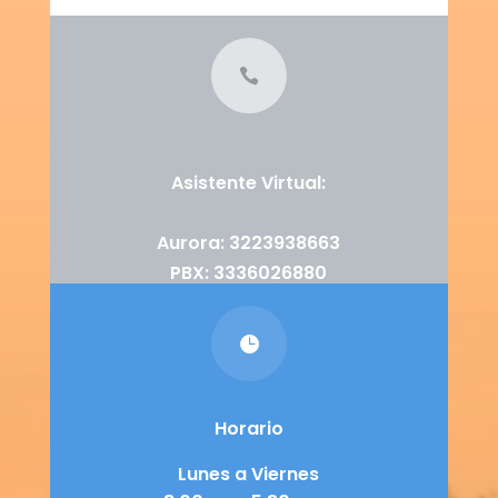

Asistente Virtual:
Aurora: 3223938663
PBX: 3336026880

Horario
Lunes a Viernes