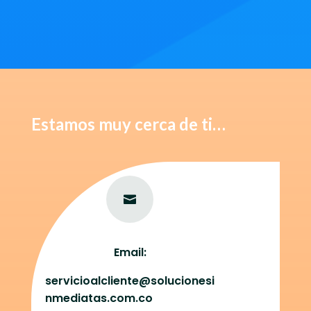
Estamos muy cerca de ti…

Email:
servicioalcliente@
solucionesi
nmediatas.com.co