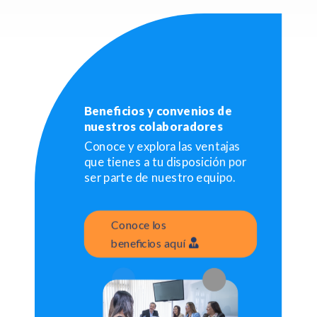
Beneficios y convenios de
nuestros colaboradores
Conoce y explora las ventajas
que tienes a tu disposición por
ser parte de nuestro equipo.
Conoce los
beneficios aquí