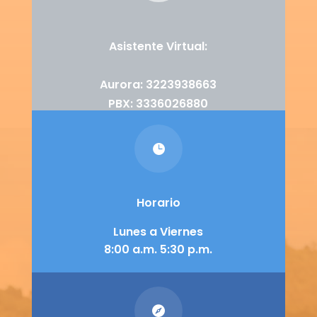
Asistente Virtual:
Aurora: 3223938663
PBX: 3336026880

Horario
Lunes a Viernes
8:00 a.m. 5:30 p.m.
