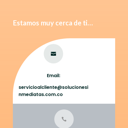
Estamos muy cerca de ti…

Email:
servicioalcliente@
solucionesi
nmediatas.com.co
